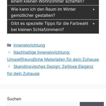
einem kleinen Wohnzimmer schaffen?
Wie kann ich den Raum im Winter
gemütlicher gestalten?
Gibt es spezielle Tipps für die Farbwahl
bei kleinen Schlafzimmern?
Kategorien
Inneneinrichtung
Nachhaltige Inneneinrichtung:
Umweltfreundliche Materialien für dein Zuhause
Skandinavisches Design: Zeitlose Eleganz
für dein Zuhause
Suchen