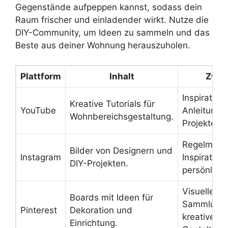
Gegenstände aufpeppen kannst, sodass dein
Raum frischer und einladender wirkt. Nutze die
DIY-Community, um Ideen zu sammeln und das
Beste aus deiner Wohnung herauszuholen.
Plattform
Inhalt
Zwec
Inspiration
Kreative Tutorials für
YouTube
Anleitung f
Wohnbereichsgestaltung.
Projekte.
Regelmäßi
Bilder von Designern und
Instagram
Inspiration
DIY-Projekten.
persönliche
Visuelle
Boards mit Ideen für
Sammlung 
Pinterest
Dekoration und
kreativen
Einrichtung.