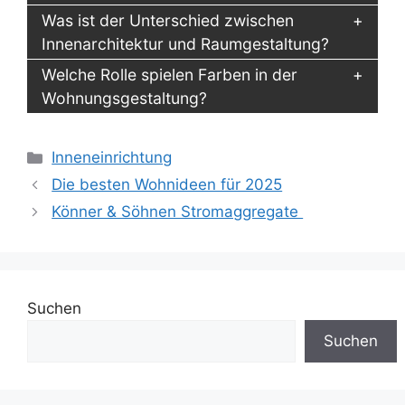
Was ist der Unterschied zwischen
Innenarchitektur und Raumgestaltung?
Welche Rolle spielen Farben in der
Wohnungsgestaltung?
Kategorien
Inneneinrichtung
Die besten Wohnideen für 2025
Könner & Söhnen Stromaggregate
Suchen
Suchen