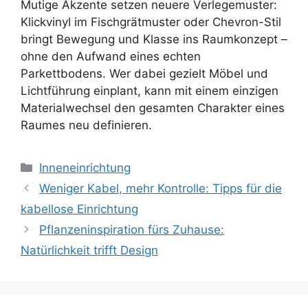
Mutige Akzente setzen neuere Verlegemuster:
Klickvinyl im Fischgrätmuster oder Chevron-Stil
bringt Bewegung und Klasse ins Raumkonzept –
ohne den Aufwand eines echten
Parkettbodens. Wer dabei gezielt Möbel und
Lichtführung einplant, kann mit einem einzigen
Materialwechsel den gesamten Charakter eines
Raumes neu definieren.
Kategorien
Inneneinrichtung
Weniger Kabel, mehr Kontrolle: Tipps für die
kabellose Einrichtung
Pflanzeninspiration fürs Zuhause:
Natürlichkeit trifft Design