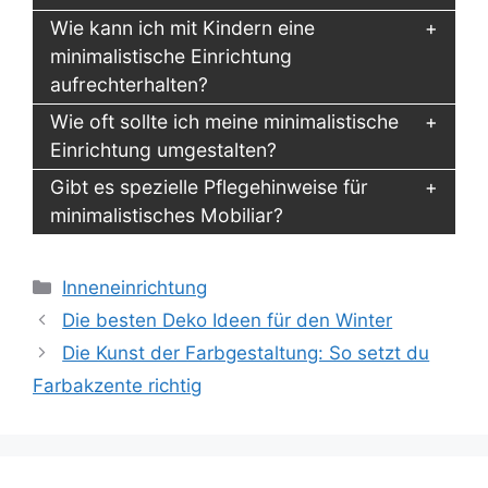
Wie kann ich mit Kindern eine
minimalistische Einrichtung
aufrechterhalten?
Wie oft sollte ich meine minimalistische
Einrichtung umgestalten?
Gibt es spezielle Pflegehinweise für
minimalistisches Mobiliar?
Kategorien
Inneneinrichtung
Die besten Deko Ideen für den Winter
Die Kunst der Farbgestaltung: So setzt du
Farbakzente richtig