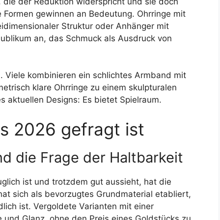
, die der Reduktion widerspricht und sie doch
che Formen gewinnen an Bedeutung. Ohrringe mit
idimensionaler Struktur oder Anhänger mit
Publikum an, das Schmuck als Ausdruck von
. Viele kombinieren ein schlichtes Armband mit
etrisch klare Ohrringe zu einem skulpturalen
s aktuellen Designs: Es bietet Spielraum.
s 2026 gefragt ist
d die Frage der Haltbarkeit
lich ist und trotzdem gut aussieht, hat die
hat sich als bevorzugtes Grundmaterial etabliert,
dlich ist. Vergoldete Varianten mit einer
 und Glanz, ohne den Preis eines Goldstücks zu