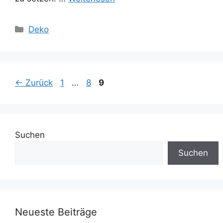
Kategorien
Deko
Seite
Seite
Seite
←
Zurück
1
…
8
9
Suchen
Suchen
Neueste Beiträge