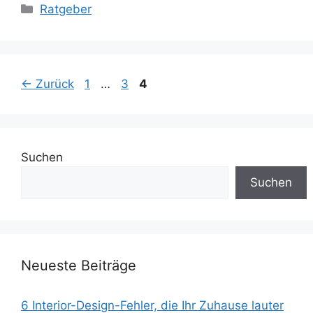
Kategorien
Ratgeber
Seite
Seite
Seite
←
Zurück
1
…
3
4
Suchen
Suchen
Neueste Beiträge
6 Interior-Design-Fehler, die Ihr Zuhause lauter