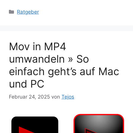
Kategorien
Ratgeber
Mov in MP4
umwandeln » So
einfach geht’s auf Mac
und PC
Februar 24, 2025
von
Tejos